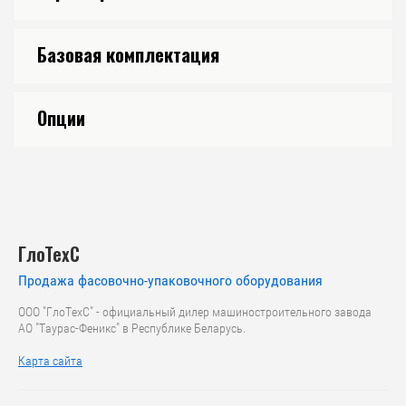
Базовая комплектация
Опции
ГлоТехС
Продажа фасовочно-упаковочного оборудования
ООО "ГлоТехС" - официальный дилер машиностроительного завода
АО "Таурас-Феникс" в Республике Беларусь.
Карта сайта