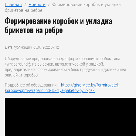
Главная
  /  
Новости
  /  Формирование коробок и укладка 
брикетов на ребре
Формирование коробок и укладка
брикетов на ребре
Дата публикации: 05.07.2022 07:12
Оборудование предназначено для формирования коробок типа
«wraparound@ из высечки, автоматической укладкой,
предварительно сформированной в блок продукции и дальнейшей
заклейки коробов.
Подробнее об оборудовании –
https://gtservice.by/formirovatel-
korobov-spm-wraparound-15-dlya-paketov-pyur-pak